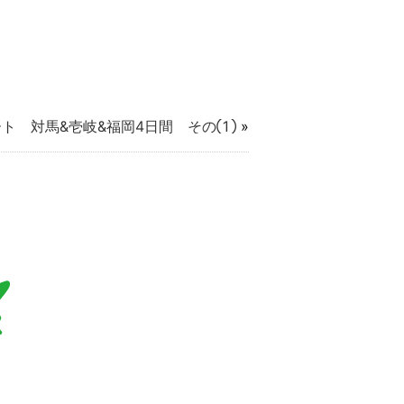
ト 対馬&壱岐&福岡4日間 その①
»